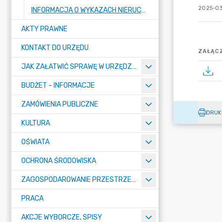
2025-03
INFORMACJA O WYKAZACH NIERUCHOMOŚCI PRZEZNACZONYCH DO ZBYCIA LUB ODDANIA W UŻYTKOWANIE, NAJEM, DZIERŻAWĘ LUB UŻYCZENIE
AKTY PRAWNE
KONTAKT DO URZĘDU
ZAŁĄCZ
JAK ZAŁATWIĆ SPRAWĘ W URZĘDZIE
BUDŻET - INFORMACJE
ZAMÓWIENIA PUBLICZNE
DRUK
KULTURA
OŚWIATA
OCHRONA ŚRODOWISKA
ZAGOSPODAROWANIE PRZESTRZENNE
PRACA
AKCJE WYBORCZE, SPISY