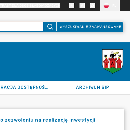
TRAST DLA OSÓB SŁABOWIDZĄCYCH
PL
WYSZUKIWANIE ZAAWANSOWANE
DEKLARACJA DOSTĘPNOŚCI
ARCHIWUM BIP
 zezwoleniu na realizację inwestycji