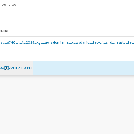
-26 12:33
NIKI
ab_6740_1_1_2025_kg_zawiadomienie_o_wydaniu_decyzji_zrid_miasto_lecz
UJ
ZAPISZ DO PDF