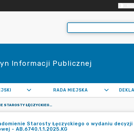
KON
yn Informacji Publicznej
EJSKI
RADA MIEJSKA
ZAWIADOMIENIE STAROSTY ŁĘCZYCKIEGO O WYDANIU DECYZJI O ZEZWOLENIU NA REALIZACJĘ INWESTYCJI DROGOWEJ - AB.6740.1.1.2025.KG
domienie Starosty Łęczyckiego o wydaniu decyzji o
wej - AB.6740.1.1.2025.KG