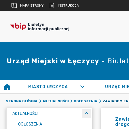
MAPA STRONY
INSTRUKCJA
biuletyn
informacji publicznej
Urząd Miejski w Łęczycy
- Biulet
MIASTO ŁĘCZYCA
URZĄD MI
STRONA GŁÓWNA
AKTUALNOŚCI
OGŁOSZENIA
AKTUALNOŚCI
Zawia
drogo
OGŁOSZENIA