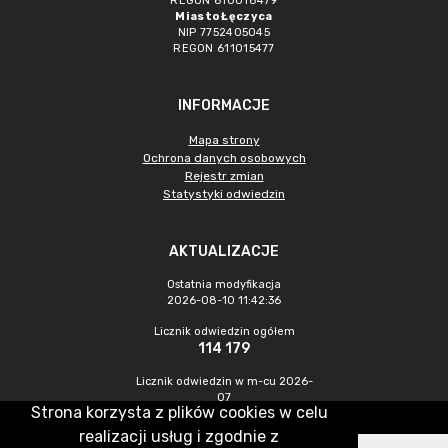
REGON 610018479
Miasto Łęczyca
NIP 7752405045
REGON 611015477
INFORMACJE
Mapa strony
Ochrona danych osobowych
Rejestr zmian
Statystyki odwiedzin
AKTUALIZACJE
Ostatnia modyfikacja
2026-08-10 11:42:36
Licznik odwiedzin ogółem
114 179
Licznik odwiedzin w m-cu 2026-
07
Strona korzysta z plików cookies w celu
698
realizacji usług i zgodnie z