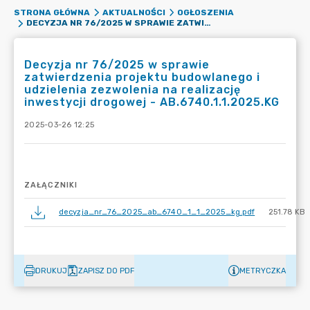
STRONA GŁÓWNA
AKTUALNOŚCI
OGŁOSZENIA
DECYZJA NR 76/2025 W SPRAWIE ZATWIERDZENIA PROJEKTU BUDOWLANEGO I UDZIELENIA ZEZWOLENIA NA REALIZACJĘ INWESTYCJI DROGOWEJ - AB.6740.1.1.2025.KG
Decyzja nr 76/2025 w sprawie
zatwierdzenia projektu budowlanego i
udzielenia zezwolenia na realizację
inwestycji drogowej - AB.6740.1.1.2025.KG
2025-03-26 12:25
ZAŁĄCZNIKI
decyzja_nr_76_2025_ab_6740_1_1_2025_kg.pdf
251.78 KB
DRUKUJ
ZAPISZ DO PDF
METRYCZKA