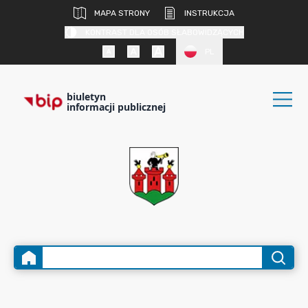
MAPA STRONY
INSTRUKCJA
KONTRAST DLA OSÓB SŁABOWIDZĄCYCH
PL
biuletyn
informacji publicznej