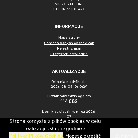
NIP 7752405045
REGON 611015477
INFORMACJE
Mapa strony
Ochrona danych osobowych
Rejestr zmian
Statystyki odwiedzin
AKTUALIZACJE
Ostatnia modyfikacja
2026-08-05 10:10:29
Licznik odwiedzin ogółem
114 082
Licznik odwiedzin w m-cu 2026-
07
Strona korzysta z plików cookies w celu
601
realizacji usług i zgodnie z
Polityką Plików Cookies
. Możesz określić
Zamknij
CMS & Hosting: Nefeni Sp. z o.o.