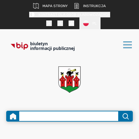
MAPA STRONY
INSTRUKCJA
KONTRAST DLA OSÓB SŁABOWIDZĄCYCH
PL
biuletyn
informacji publicznej