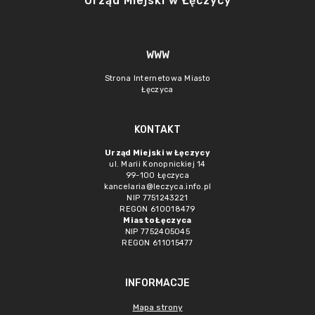
Urząd Miejski w Łęczycy
WWW
Strona Internetowa Miasto
Łęczyca
KONTAKT
Urząd Miejski w Łęczycy
ul. Marii Konopnickiej 14
99-100 Łęczyca
kancelaria@leczyca.info.pl
NIP 7751243221
REGON 610018479
Miasto Łęczyca
NIP 7752405045
REGON 611015477
INFORMACJE
Mapa strony