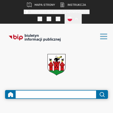
MAPA STRONY
INSTRUKCJA
KONTRAST DLA OSÓB SŁABOWIDZĄCYCH
PL
biuletyn
informacji publicznej