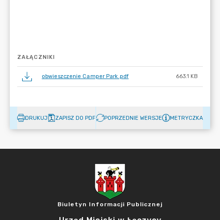
ZAŁĄCZNIKI
obwieszczenie Camper Park.pdf
663.1 KB
DRUKUJ
ZAPISZ DO PDF
POPRZEDNIE WERSJE
METRYCZKA
Biuletyn Informacji Publicznej