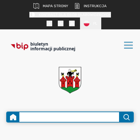
MAPA STRONY
INSTRUKCJA
KONTRAST DLA OSÓB SŁABOWIDZĄCYCH
PL
biuletyn
informacji publicznej