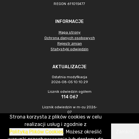
REGON 611015477
INFORMACJE
Mapa strony
Ochrona danych osobowych
Rejestr zmian
Statystyki odwiedzin
AKTUALIZACJE
Ostatnia modyfikacja
2026-08-05 10:10:29
Licznik odwiedzin ogółem
114 067
Licznik odwiedzin w m-cu 2026-
07
Strona korzysta z plików cookies w celu
586
realizacji usług i zgodnie z
Polityką Plików Cookies
. Możesz określić
Zamknij
CMS & Hosting: Nefeni Sp. z o.o.