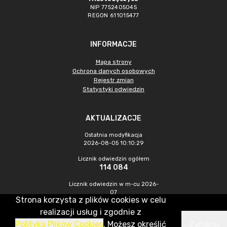
NIP 7752405045
REGON 611015477
INFORMACJE
Mapa strony
Ochrona danych osobowych
Rejestr zmian
Statystyki odwiedzin
AKTUALIZACJE
Ostatnia modyfikacja
2026-08-05 10:10:29
Licznik odwiedzin ogółem
114 084
Licznik odwiedzin w m-cu 2026-
07
Strona korzysta z plików cookies w celu
603
realizacji usług i zgodnie z
Polityką Plików Cookies
. Możesz określić
Zamknij
CMS & Hosting: Nefeni Sp. z o.o.