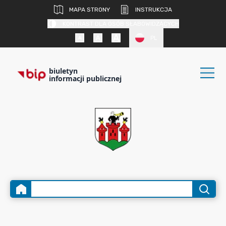
MAPA STRONY
INSTRUKCJA
KONTRAST DLA OSÓB SŁABOWIDZĄCYCH
PL
biuletyn
informacji publicznej