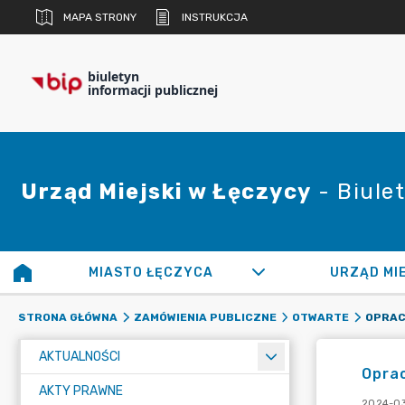
MAPA STRONY
INSTRUKCJA
biuletyn
informacji publicznej
Urząd Miejski w Łęczycy
- Biulet
MIASTO ŁĘCZYCA
URZĄD MI
STRONA GŁÓWNA
ZAMÓWIENIA PUBLICZNE
OTWARTE
AKTUALNOŚCI
Oprac
AKTY PRAWNE
2024-03