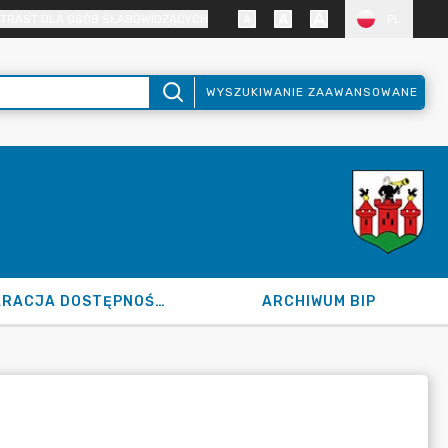
TRAST DLA OSÓB SŁABOWIDZĄCYCH
PL
WYSZUKIWANIE ZAAWANSOWANE
DEKLARACJA DOSTĘPNOŚCI
ARCHIWUM BIP