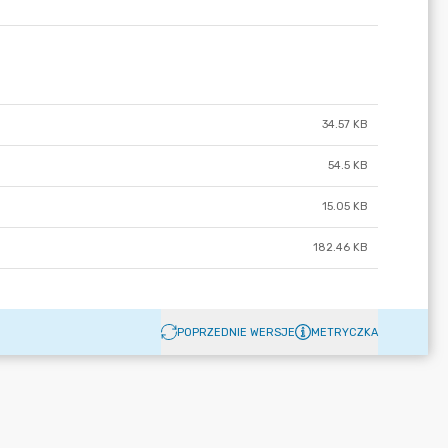
34.57 KB
54.5 KB
15.05 KB
182.46 KB
POPRZEDNIE WERSJE
METRYCZKA