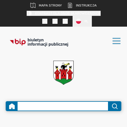
MAPA STRONY
INSTRUKCJA
KONTRAST DLA OSÓB SŁABOWIDZĄCYCH
PL
biuletyn
informacji publicznej