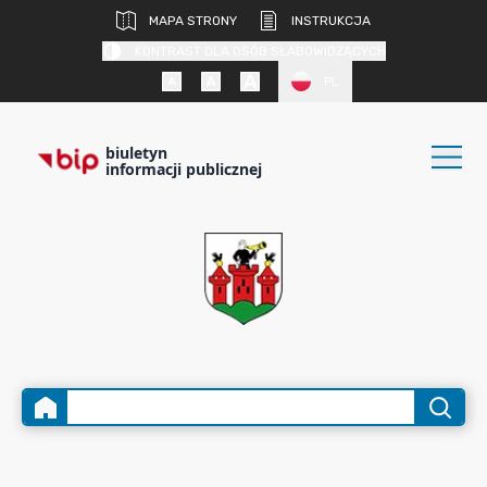
MAPA STRONY
INSTRUKCJA
KONTRAST DLA OSÓB SŁABOWIDZĄCYCH
PL
biuletyn
informacji publicznej