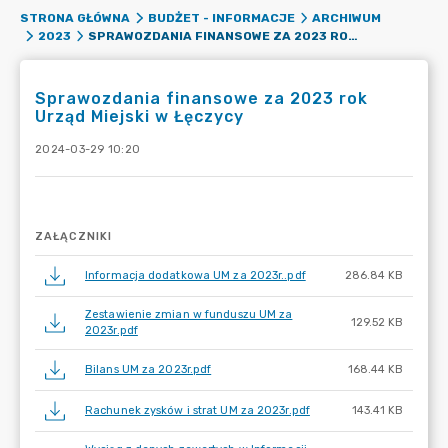
STRONA GŁÓWNA
BUDŻET - INFORMACJE
ARCHIWUM
SPRAWOZDANIA FINANSOWE ZA 2023 ROK URZĄD MIEJSKI W ŁĘCZYCY
2023
Sprawozdania finansowe za 2023 rok
Urząd Miejski w Łęczycy
2024-03-29 10:20
ZAŁĄCZNIKI
Informacja dodatkowa UM za 2023r..pdf
286.84 KB
Zestawienie zmian w funduszu UM za
129.52 KB
2023r.pdf
Bilans UM za 2023r.pdf
168.44 KB
Rachunek zysków i strat UM za 2023r.pdf
143.41 KB