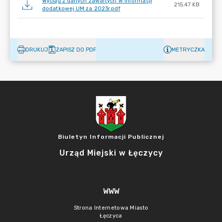
Wyciąg z danych zawartych w Informacji
215.47 KB
dodatkowej UM za 2023r.pdf
DRUKUJ
ZAPISZ DO PDF
METRYCZKA
Biuletyn Informacji Publicznej
Urząd Miejski w Łęczycy
WWW
Strona Internetowa Miasto
Łęczyca