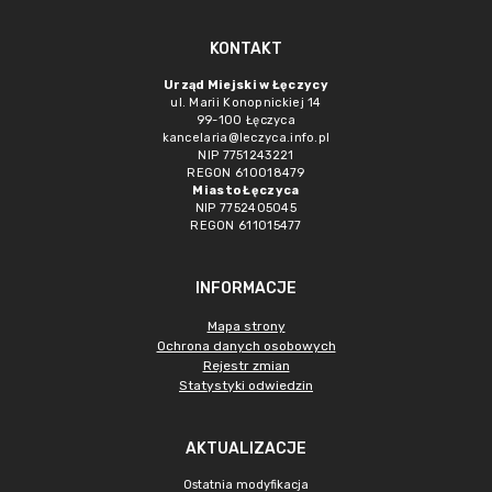
KONTAKT
Urząd Miejski w Łęczycy
ul. Marii Konopnickiej 14
99-100 Łęczyca
kancelaria@leczyca.info.pl
NIP 7751243221
REGON 610018479
Miasto Łęczyca
NIP 7752405045
REGON 611015477
INFORMACJE
Mapa strony
Ochrona danych osobowych
Rejestr zmian
Statystyki odwiedzin
AKTUALIZACJE
Ostatnia modyfikacja