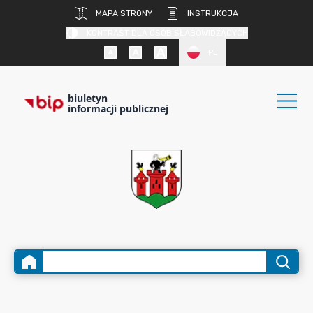
MAPA STRONY
INSTRUKCJA
KONTRAST DLA OSÓB SŁABOWIDZĄCYCH
PL
biuletyn
informacji publicznej