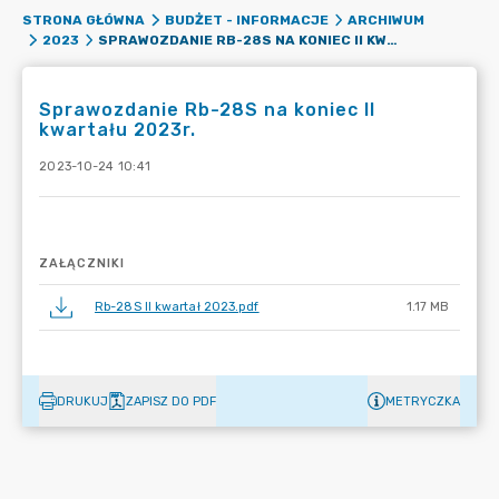
STRONA GŁÓWNA
BUDŻET - INFORMACJE
ARCHIWUM
SPRAWOZDANIE RB-28S NA KONIEC II KWARTAŁU 2023R.
2023
Sprawozdanie Rb-28S na koniec II
kwartału 2023r.
2023-10-24 10:41
ZAŁĄCZNIKI
Rb-28S II kwartał 2023.pdf
1.17 MB
DRUKUJ
ZAPISZ DO PDF
METRYCZKA