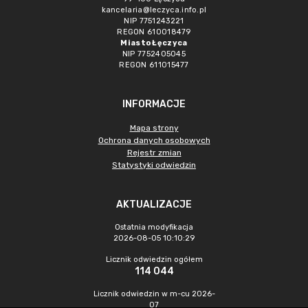
kancelaria@leczyca.info.pl
NIP 7751243221
REGON 610018479
Miasto Łęczyca
NIP 7752405045
REGON 611015477
INFORMACJE
Mapa strony
Ochrona danych osobowych
Rejestr zmian
Statystyki odwiedzin
AKTUALIZACJE
Ostatnia modyfikacja
2026-08-05 10:10:29
Licznik odwiedzin ogółem
114 044
Licznik odwiedzin w m-cu 2026-
07