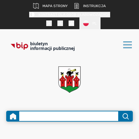
MAPA STRONY
INSTRUKCJA
KONTRAST DLA OSÓB SŁABOWIDZĄCYCH
PL
biuletyn
informacji publicznej