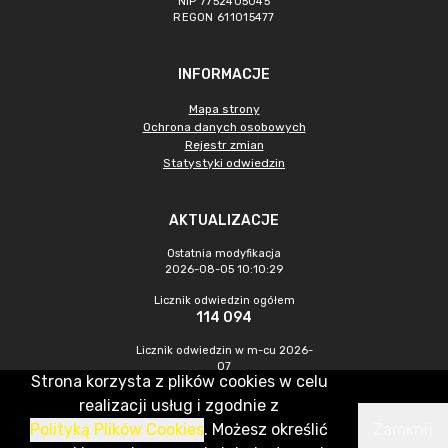
NIP 7752405045
REGON 611015477
INFORMACJE
Mapa strony
Ochrona danych osobowych
Rejestr zmian
Statystyki odwiedzin
AKTUALIZACJE
Ostatnia modyfikacja
2026-08-05 10:10:29
Licznik odwiedzin ogółem
114 094
Licznik odwiedzin w m-cu 2026-
07
Strona korzysta z plików cookies w celu
613
realizacji usług i zgodnie z
Polityką Plików Cookies
. Możesz określić
Zamknij
CMS & Hosting: Nefeni Sp. z o.o.