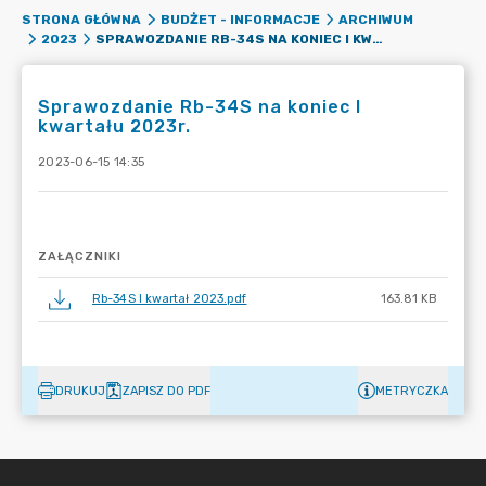
STRONA GŁÓWNA
BUDŻET - INFORMACJE
ARCHIWUM
SPRAWOZDANIE RB-34S NA KONIEC I KWARTAŁU 2023R.
2023
Sprawozdanie Rb-34S na koniec I
kwartału 2023r.
2023-06-15 14:35
ZAŁĄCZNIKI
Rb-34S I kwartał 2023.pdf
163.81 KB
DRUKUJ
ZAPISZ DO PDF
METRYCZKA