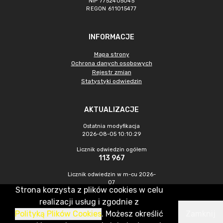
NIP 7752405045
REGON 611015477
INFORMACJE
Mapa strony
Ochrona danych osobowych
Rejestr zmian
Statystyki odwiedzin
AKTUALIZACJE
Ostatnia modyfikacja
2026-08-05 10:10:29
Licznik odwiedzin ogółem
113 967
Licznik odwiedzin w m-cu 2026-
07
Strona korzysta z plików cookies w celu
486
realizacji usług i zgodnie z
Polityką Plików Cookies
. Możesz określić
Zamknij
CMS & Hosting: Nefeni Sp. z o.o.