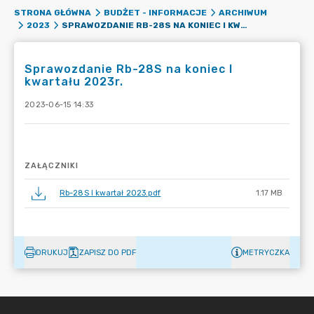
STRONA GŁÓWNA
BUDŻET - INFORMACJE
ARCHIWUM
SPRAWOZDANIE RB-28S NA KONIEC I KWARTAŁU 2023R.
2023
Sprawozdanie Rb-28S na koniec I
kwartału 2023r.
2023-06-15 14:33
ZAŁĄCZNIKI
Rb-28S I kwartał 2023.pdf
1.17 MB
DRUKUJ
ZAPISZ DO PDF
METRYCZKA