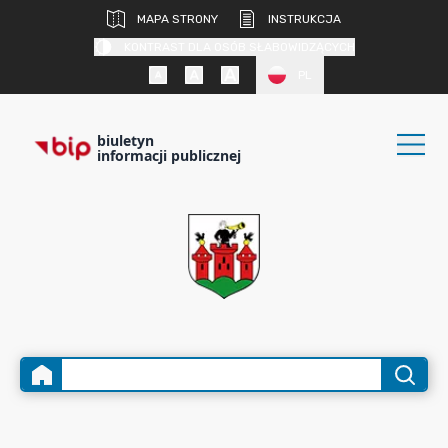
MAPA STRONY
INSTRUKCJA
KONTRAST DLA OSÓB SŁABOWIDZĄCYCH
PL
biuletyn
informacji publicznej