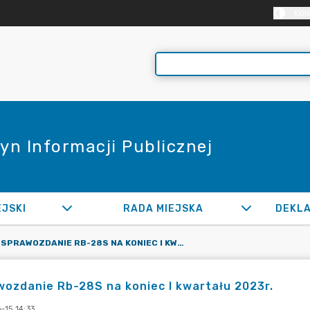
KON
yn Informacji Publicznej
EJSKI
RADA MIEJSKA
SPRAWOZDANIE RB-28S NA KONIEC I KWARTAŁU 2023R.
ozdanie Rb-28S na koniec I kwartału 2023r.
-15 14:33