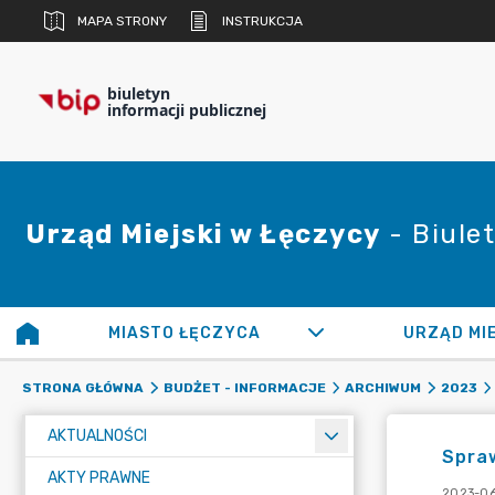
MAPA STRONY
INSTRUKCJA
biuletyn
informacji publicznej
Urząd Miejski w Łęczycy
- Biulet
MIASTO ŁĘCZYCA
URZĄD MI
STRONA GŁÓWNA
BUDŻET - INFORMACJE
ARCHIWUM
2023
AKTUALNOŚCI
Spraw
AKTY PRAWNE
2023-06