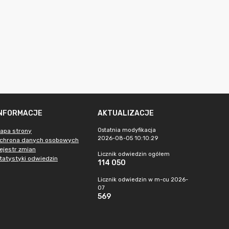
INFORMACJE
AKTUALIZACJE
Ostatnia modyfikacja
apa strony
2026-08-05 10:10:29
chrona danych osobowych
ejestr zmian
Licznik odwiedzin ogółem
tatystyki odwiedzin
114 050
Licznik odwiedzin w m-cu 2026-
07
569