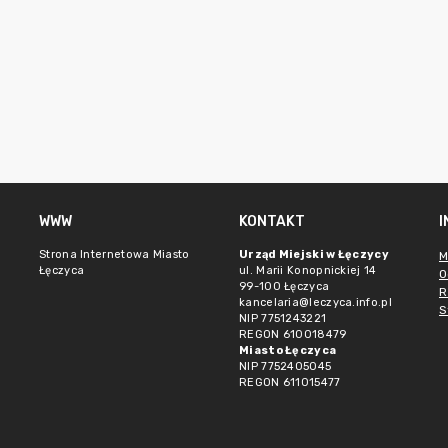
WWW
KONTAKT
Strona Internetowa Miasto
Urząd Miejski w Łęczycy
M
Łęczyca
ul. Marii Konopnickiej 14
O
99-100 Łęczyca
R
kancelaria@leczyca.info.pl
S
NIP 7751243221
REGON 610018479
Miasto Łęczyca
NIP 7752405045
REGON 611015477