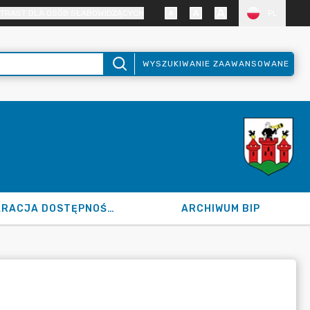
TRAST DLA OSÓB SŁABOWIDZĄCYCH
PL
WYSZUKIWANIE ZAAWANSOWANE
DEKLARACJA DOSTĘPNOŚCI
ARCHIWUM BIP