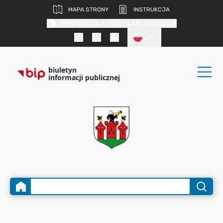
MAPA STRONY
INSTRUKCJA
KONTRAST DLA OSÓB SŁABOWIDZĄCYCH
PL
biuletyn
informacji publicznej