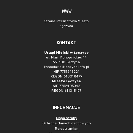
WWW
Strona Internetowa Miasto
Łęczyca
KONTAKT
Urząd Miejski w Łęczycy
ul. Marii Konopnickiej 14
99-100 Łęczyca
kancelaria@leczyca.info.pl
NIP 7751243221
REGON 610018479
Miasto Łęczyca
NIP 7752405045
REGON 611015477
INFORMACJE
Mapa strony
Ochrona danych osobowych
Rejestr zmian