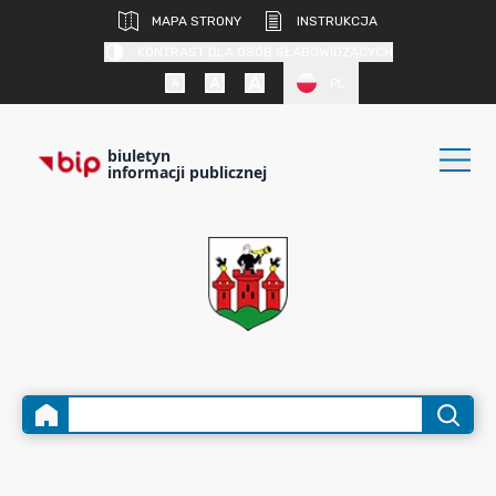
MAPA STRONY
INSTRUKCJA
KONTRAST DLA OSÓB SŁABOWIDZĄCYCH
PL
biuletyn
informacji publicznej