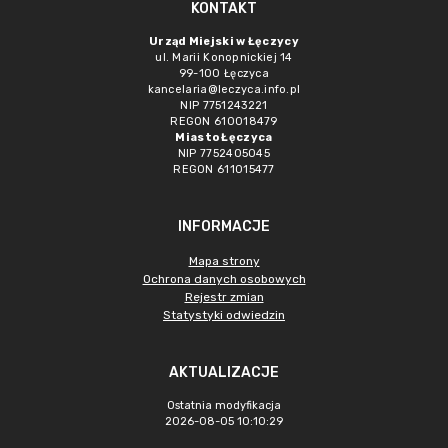
KONTAKT
Urząd Miejski w Łęczycy
ul. Marii Konopnickiej 14
99-100 Łęczyca
kancelaria@leczyca.info.pl
NIP 7751243221
REGON 610018479
Miasto Łęczyca
NIP 7752405045
REGON 611015477
INFORMACJE
Mapa strony
Ochrona danych osobowych
Rejestr zmian
Statystyki odwiedzin
AKTUALIZACJE
Ostatnia modyfikacja
2026-08-05 10:10:29