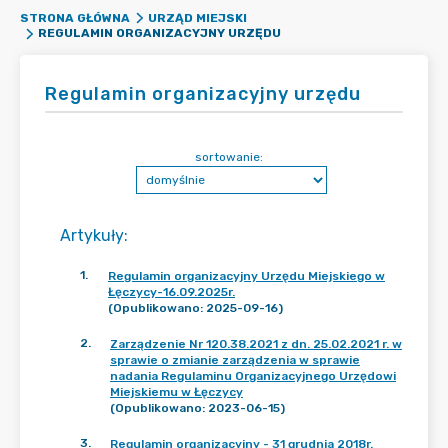
STRONA GŁÓWNA
URZĄD MIEJSKI
REGULAMIN ORGANIZACYJNY URZĘDU
Regulamin organizacyjny urzędu
sortowanie:
Artykuły
:
1
.
Regulamin organizacyjny Urzędu Miejskiego w
Łęczycy-16.09.2025r.
(Opublikowano: 2025-09-16)
2
.
Zarządzenie Nr 120.38.2021 z dn. 25.02.2021 r. w
sprawie o zmianie zarządzenia w sprawie
nadania Regulaminu Organizacyjnego Urzędowi
Miejskiemu w Łęczycy
(Opublikowano: 2023-06-15)
3
.
Regulamin organizacyjny - 31 grudnia 2018r.