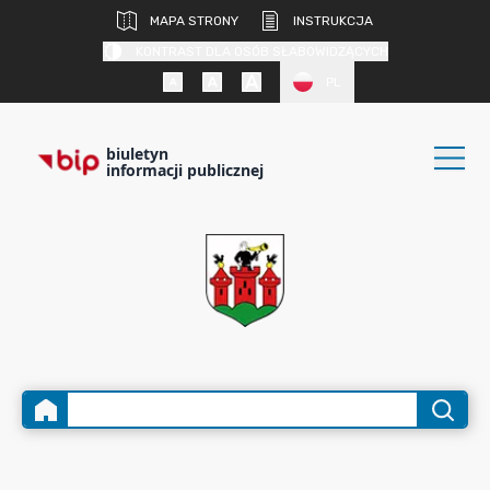
MAPA STRONY
INSTRUKCJA
KONTRAST DLA OSÓB SŁABOWIDZĄCYCH
PL
biuletyn
informacji publicznej