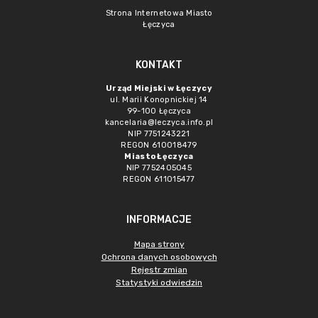
Strona Internetowa Miasto
Łęczyca
KONTAKT
Urząd Miejski w Łęczycy
ul. Marii Konopnickiej 14
99-100 Łęczyca
kancelaria@leczyca.info.pl
NIP 7751243221
REGON 610018479
Miasto Łęczyca
NIP 7752405045
REGON 611015477
INFORMACJE
Mapa strony
Ochrona danych osobowych
Rejestr zmian
Statystyki odwiedzin