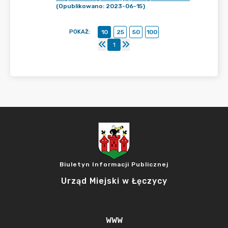
(Opublikowano: 2023-06-15)
POKAŻ
:
10
25
50
100
1
Biuletyn Informacji Publicznej
Urząd Miejski w Łęczycy
WWW