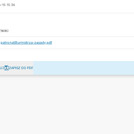
-15 15:36
NIKI
patronatBurmistrza-zasady.pdf
UJ
ZAPISZ DO PDF