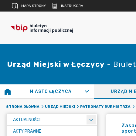
MAPA STRONY
INSTRUKCJA
biuletyn
informacji publicznej
Urząd Miejski w Łęczycy
- Biulet
MIASTO ŁĘCZYCA
URZĄD MI
STRONA GŁÓWNA
URZĄD MIEJSKI
PATRONATY BURMISTRZA
AKTUALNOŚCI
Zasa
sport
AKTY PRAWNE