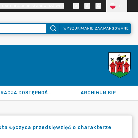
TRAST DLA OSÓB SŁABOWIDZĄCYCH
PL
WYSZUKIWANIE ZAAWANSOWANE
DEKLARACJA DOSTĘPNOŚCI
ARCHIWUM BIP
ta Łęczyca przedsięwzięć o charakterze