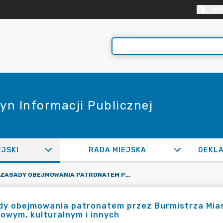
KON
yn Informacji Publicznej
EJSKI
RADA MIEJSKA
ZASADY OBEJMOWANIA PATRONATEM PRZEZ BURMISTRZA MIASTA ŁĘCZYCA PRZEDSIĘWZIĘĆ O CHARAKTERZE SPORTOWYM, KULTURALNYM I INNYCH
dy obejmowania patronatem przez Burmistrza Mias
owym, kulturalnym i innych