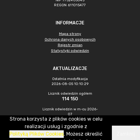
NIP 7752405045
REGON 611015477
INFORMACJE
Mapa strony
Ochrona danych osobowych
Rejestr zmian
Statystyki odwiedzin
AKTUALIZACJE
Ostatnia modyfikacja
2026-08-05 10:10:29
Licznik odwiedzin ogółem
114 150
Licznik odwiedzin w m-cu 2026-
07
Strona korzysta z plików cookies w celu
669
realizacji usług i zgodnie z
Polityką Plików Cookies
. Możesz określić
Zamknij
CMS & Hosting: Nefeni Sp. z o.o.