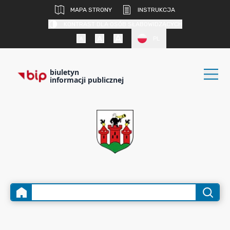
MAPA STRONY
INSTRUKCJA
KONTRAST DLA OSÓB SŁABOWIDZĄCYCH
PL
biuletyn
informacji publicznej