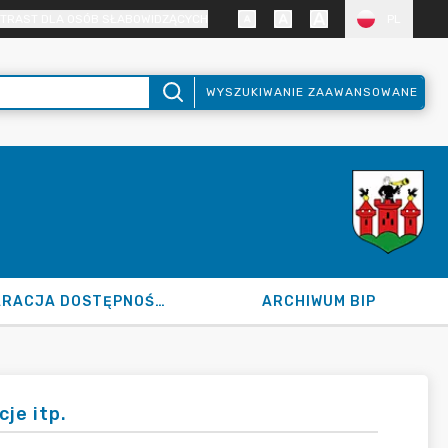
TRAST DLA OSÓB SŁABOWIDZĄCYCH
PL
WYSZUKIWANIE ZAAWANSOWANE
DEKLARACJA DOSTĘPNOŚCI
ARCHIWUM BIP
je itp.