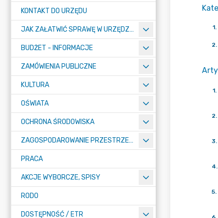
Kate
KONTAKT DO URZĘDU
1
.
JAK ZAŁATWIĆ SPRAWĘ W URZĘDZIE
2
.
BUDŻET - INFORMACJE
ZAMÓWIENIA PUBLICZNE
Arty
KULTURA
1
.
OŚWIATA
2
.
OCHRONA ŚRODOWISKA
ZAGOSPODAROWANIE PRZESTRZENNE
3
.
PRACA
4
.
AKCJE WYBORCZE, SPISY
5
.
RODO
DOSTĘPNOŚĆ / ETR
6
.