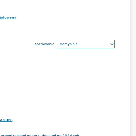
rządowymi
sortowanie:
na 2025
z organizacjami pozarządowymi na 2024 rok