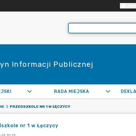
KON
yn Informacji Publicznej
EJSKI
RADA MIEJSKA
PRZEDSZKOLE NR 1 W ŁĘCZYCY
NE
szkole nr 1 w Łęczycy
-12 10:13