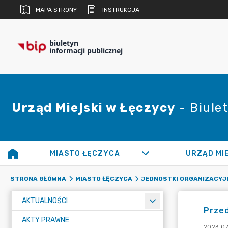
MAPA STRONY
INSTRUKCJA
biuletyn
informacji publicznej
Urząd Miejski w Łęczycy
- Biulet
MIASTO ŁĘCZYCA
URZĄD MI
STRONA GŁÓWNA
MIASTO ŁĘCZYCA
JEDNOSTKI ORGANIZACYJ
AKTUALNOŚCI
Przed
AKTY PRAWNE
2023-07