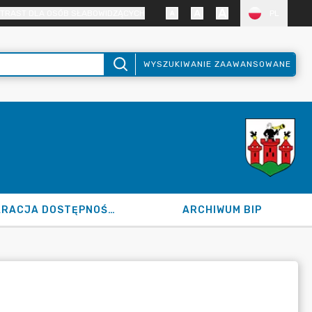
TRAST DLA OSÓB SŁABOWIDZĄCYCH
PL
WYSZUKIWANIE ZAAWANSOWANE
DEKLARACJA DOSTĘPNOŚCI
ARCHIWUM BIP