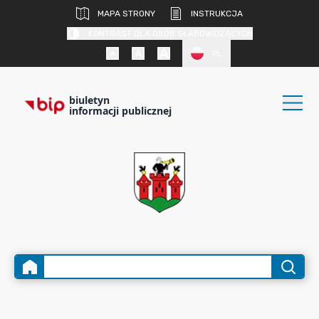
MAPA STRONY
INSTRUKCJA
KONTRAST DLA OSÓB SŁABOWIDZĄCYCH
PL
biuletyn
informacji publicznej