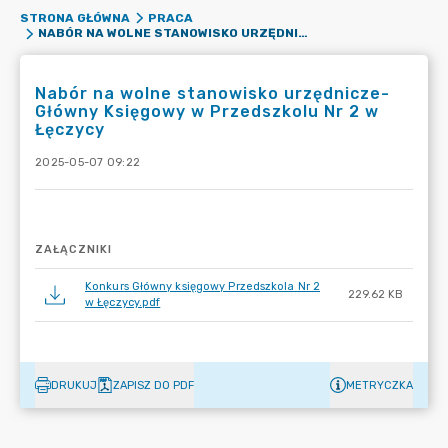
STRONA GŁÓWNA
PRACA
NABÓR NA WOLNE STANOWISKO URZĘDNICZE- GŁÓWNY KSIĘGOWY W PRZEDSZKOLU NR 2 W ŁĘCZYCY
Nabór na wolne stanowisko urzędnicze-
Główny Księgowy w Przedszkolu Nr 2 w
Łęczycy
2025-05-07 09:22
ZAŁĄCZNIKI
Konkurs Główny księgowy Przedszkola Nr 2
229.62 KB
w Łęczycy.pdf
DRUKUJ
ZAPISZ DO PDF
METRYCZKA