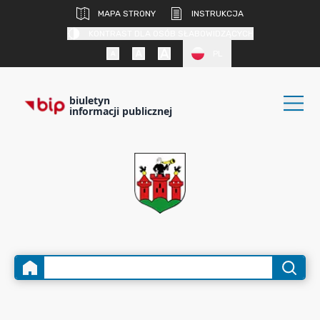
MAPA STRONY
INSTRUKCJA
KONTRAST DLA OSÓB SŁABOWIDZĄCYCH
PL
biuletyn
informacji publicznej