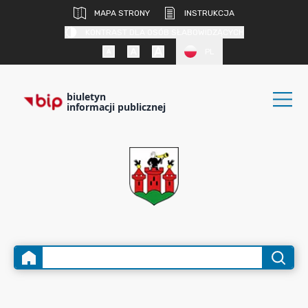
MAPA STRONY
INSTRUKCJA
KONTRAST DLA OSÓB SŁABOWIDZĄCYCH
PL
biuletyn
informacji publicznej