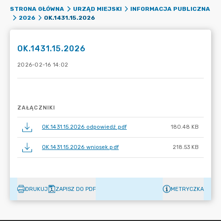
STRONA GŁÓWNA
URZĄD MIEJSKI
INFORMACJA PUBLICZNA
OK.1431.15.2026
2026
OK.1431.15.2026
2026-02-16 14:02
ZAŁĄCZNIKI
OK.1431.15.2026 odpowiedź.pdf
180.48 KB
OK.1431.15.2026 wniosek.pdf
218.53 KB
DRUKUJ
ZAPISZ DO PDF
METRYCZKA