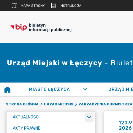
MAPA STRONY
INSTRUKCJA
biuletyn
informacji publicznej
Urząd Miejski w Łęczycy
- Biulet
MIASTO ŁĘCZYCA
URZĄD MI
STRONA GŁÓWNA
URZĄD MIEJSKI
ZARZĄDZENIA BURMISTRZA
AKTUALNOŚCI
120.9
2026 
AKTY PRAWNE