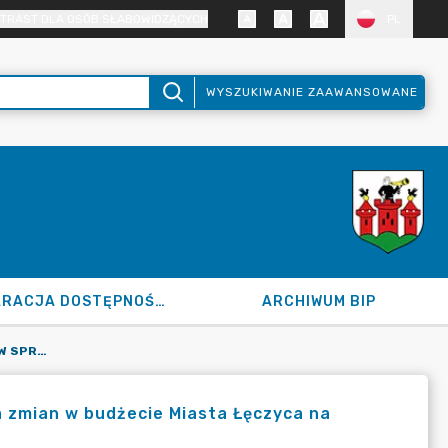
TRAST DLA OSÓB SŁABOWIDZĄCYCH
PL
WYSZUKIWANIE ZAAWANSOWANE
DEKLARACJA DOSTĘPNOŚCI
ARCHIWUM BIP
120.92.2026 Z DN. 19.05.2026 R. W SPRAWIE WPROWADZENIA ZMIAN W BUDŻECIE MIASTA ŁĘCZYCA NA 2026 R. I PLANACH FINANSOWYCH JEDNOSTEK BUDŻETOWYCH.
a zmian w budżecie Miasta Łęczyca na