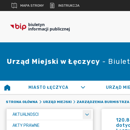
MAPA STRONY
INSTRUKCJA
biuletyn
informacji publicznej
Urząd Miejski w Łęczycy
- Biulet
MIASTO ŁĘCZYCA
URZĄD MI
STRONA GŁÓWNA
URZĄD MIEJSKI
ZARZĄDZENIA BURMISTRZA
AKTUALNOŚCI
120.8
doty
AKTY PRAWNE