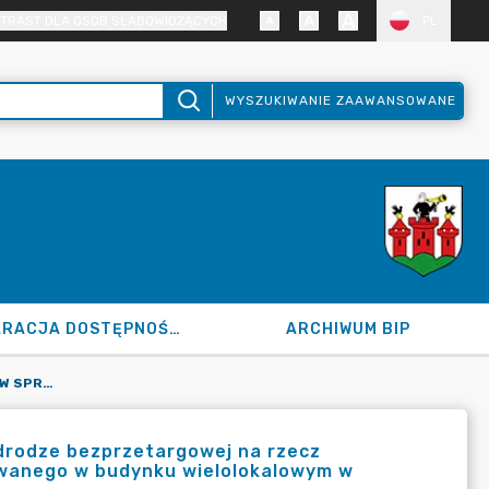
TRAST DLA OSÓB SŁABOWIDZĄCYCH
PL
WYSZUKIWANIE ZAAWANSOWANE
DEKLARACJA DOSTĘPNOŚCI
ARCHIWUM BIP
120.88.2026 Z DN. 14.05.2026 R. W SPRAWIE SPRZEDAŻY W DRODZE BEZPRZETARGOWEJ NA RZECZ DOTYCHCZASOWEGO NAJEMCY LOKALU MIESZKALNEGO USYTUOWANEGO W BUDYNKU WIELOLOKALOWYM W ŁĘCZYCY
 drodze bezprzetargowej na rzecz
wanego w budynku wielolokalowym w