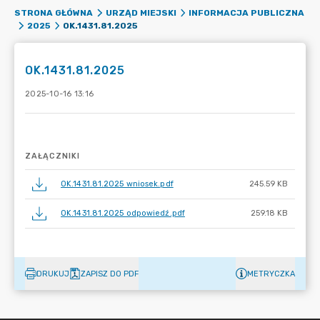
STRONA GŁÓWNA
URZĄD MIEJSKI
INFORMACJA PUBLICZNA
OK.1431.81.2025
2025
OK.1431.81.2025
2025-10-16 13:16
ZAŁĄCZNIKI
OK.1431.81.2025 wniosek.pdf
245.59 KB
OK.1431.81.2025 odpowiedź.pdf
259.18 KB
DRUKUJ
ZAPISZ DO PDF
METRYCZKA