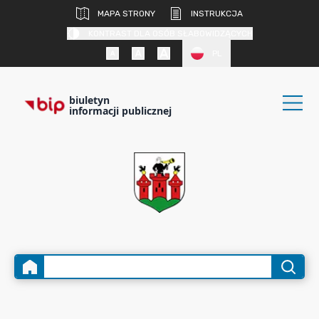
MAPA STRONY
INSTRUKCJA
KONTRAST DLA OSÓB SŁABOWIDZĄCYCH
PL
biuletyn
informacji publicznej