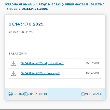
STRONA GŁÓWNA
URZĄD MIEJSKI
INFORMACJA PUBLICZNA
OK.1431.76.2025
2025
OK.1431.76.2025
2025-10-14 13:25
ZAŁĄCZNIKI
OK.1431.76.2025 odpowiedź.pdf
258.76 KB
OK.1431.76.2025 wniosek.pdf
183.46 KB
DRUKUJ
ZAPISZ DO PDF
METRYCZKA