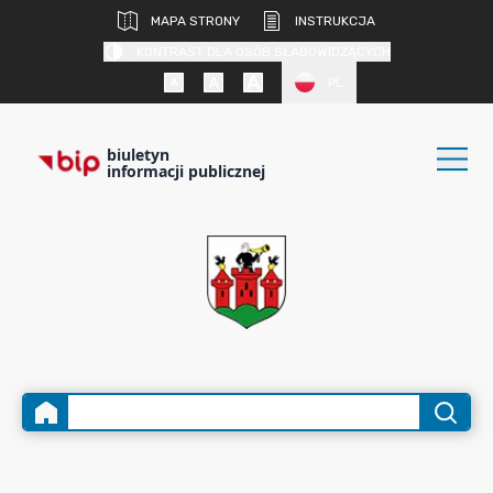
MAPA STRONY
INSTRUKCJA
KONTRAST DLA OSÓB SŁABOWIDZĄCYCH
PL
biuletyn
informacji publicznej