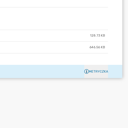
128.73 KB
646.56 KB
METRYCZKA