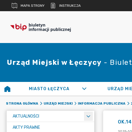
MAPA STRONY
INSTRUKCJA
biuletyn
informacji publicznej
Urząd Miejski w Łęczycy
- Biulet
MIASTO ŁĘCZYCA
URZĄD MI
STRONA GŁÓWNA
URZĄD MIEJSKI
INFORMACJA PUBLICZNA
AKTUALNOŚCI
OK.14
AKTY PRAWNE
2025-10