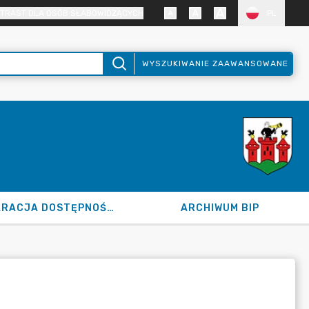
TRAST DLA OSÓB SŁABOWIDZĄCYCH
PL
WYSZUKIWANIE ZAAWANSOWANE
DEKLARACJA DOSTĘPNOŚCI
ARCHIWUM BIP