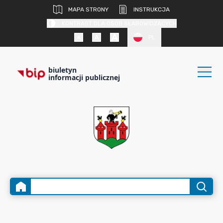
MAPA STRONY
INSTRUKCJA
KONTRAST DLA OSÓB SŁABOWIDZĄCYCH
PL
biuletyn
informacji publicznej