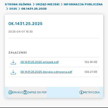
STRONA GŁÓWNA
URZĄD MIEJSKI
INFORMACJA PUBLICZNA
OK.1431.25.2025
2025
OK.1431.25.2025
2025-04-01 15:30
ZAŁĄCZNIKI
OK.1431.25.2025 wniosek.pdf
126.34 KB
OK.1431.25.2025 decyzja odmowna.pdf
536.21 KB
DRUKUJ
ZAPISZ DO PDF
METRYCZKA