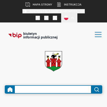
MAPA STRONY
INSTRUKCJA
KONTRAST DLA OSÓB SŁABOWIDZĄCYCH
PL
biuletyn
informacji publicznej