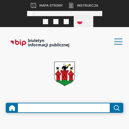
MAPA STRONY
INSTRUKCJA
KONTRAST DLA OSÓB SŁABOWIDZĄCYCH
PL
biuletyn
informacji publicznej