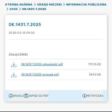
STRONA GŁÓWNA
URZĄD MIEJSKI
INFORMACJA PUBLICZNA
OK.1431.7.2025
2025
OK.1431.7.2025
2025-02-13 09:22
ZAŁĄCZNIKI
OK.1431.7.2025 odpowiedź.pdf
179.75 KB
OK.1431.7.2025 wniosek.pdf
543.5 KB
DRUKUJ
ZAPISZ DO PDF
METRYCZKA