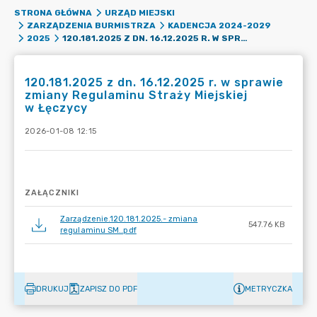
STRONA GŁÓWNA
URZĄD MIEJSKI
ZARZĄDZENIA BURMISTRZA
KADENCJA 2024-2029
120.181.2025 Z DN. 16.12.2025 R. W SPRAWIE ZMIANY REGULAMINU STRAŻY MIEJSKIEJ W ŁĘCZYCY
2025
120.181.2025 z dn. 16.12.2025 r. w sprawie
zmiany Regulaminu Straży Miejskiej
w Łęczycy
2026-01-08 12:15
ZAŁĄCZNIKI
Zarządzenie.120.181.2025.- zmiana
547.76 KB
regulaminu SM..pdf
DRUKUJ
ZAPISZ DO PDF
METRYCZKA