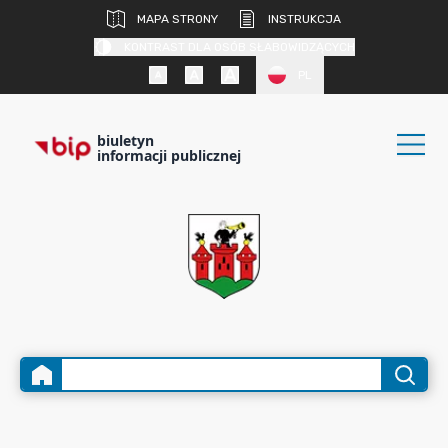
MAPA STRONY
INSTRUKCJA
KONTRAST DLA OSÓB SŁABOWIDZĄCYCH
PL
biuletyn
informacji publicznej