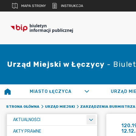
MAPA STRONY
INSTRUKCJA
biuletyn
informacji publicznej
Urząd Miejski w Łęczycy
- Biulet
MIASTO ŁĘCZYCA
URZĄD MI
STRONA GŁÓWNA
URZĄD MIEJSKI
ZARZĄDZENIA BURMISTRZA
AKTUALNOŚCI
120.1
12.12
AKTY PRAWNE