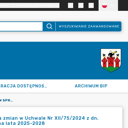
TRAST DLA OSÓB SŁABOWIDZĄCYCH
PL
WYSZUKIWANIE ZAAWANSOWANE
DEKLARACJA DOSTĘPNOŚCI
ARCHIWUM BIP
120.196.2025 Z DN. 31.12.2025 R. W SPRAWIE WPROWADZENIA ZMIAN W UCHWALE NR XII/75/2024 Z DN. 12.12.2024 R. W SPRAWIE UCHWALENIAWPF MIASTA ŁĘCZYCA NA LATA 2025-2028
a zmian w Uchwale Nr XII/75/2024 z dn.
na lata 2025-2028