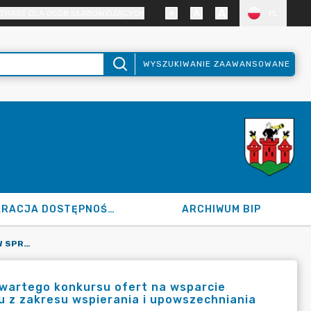
TRAST DLA OSÓB SŁABOWIDZĄCYCH
PL
WYSZUKIWANIE ZAAWANSOWANE
DEKLARACJA DOSTĘPNOŚCI
ARCHIWUM BIP
120.185.2025 Z DN. 17.12.2025 R. W SPRAWIE OGŁOSZENIA OTWARTEGO KONKURSU OFERT NA WSPARCIE REALIZACJI ZADAŃ PUBLICZNYCH MIASTA ŁĘCZYCA W 2026 ROKU Z ZAKRESU WSPIERANIA I UPOWSZECHNIANIA KULTURY FIZYCZNEJ
otwartego konkursu ofert na wsparcie
ku z zakresu wspierania i upowszechniania