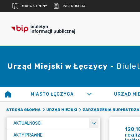
MAPA STRONY
INSTRUKCJA
biuletyn
informacji publicznej
Urząd Miejski w Łęczycy
- Biulet
MIASTO ŁĘCZYCA
URZĄD MI
STRONA GŁÓWNA
URZĄD MIEJSKI
ZARZĄDZENIA BURMISTRZA
AKTUALNOŚCI
120.1
reali
AKTY PRAWNE