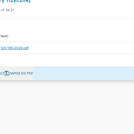
ry fizycznej
17 14:21
NIKI
120.185.2025.pdf
UJ
ZAPISZ DO PDF