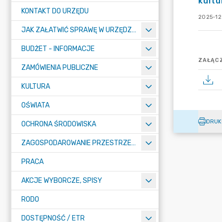
kultu
KONTAKT DO URZĘDU
2025-12-
JAK ZAŁATWIĆ SPRAWĘ W URZĘDZIE
BUDŻET - INFORMACJE
ZAŁĄCZ
ZAMÓWIENIA PUBLICZNE
KULTURA
OŚWIATA
DRUK
OCHRONA ŚRODOWISKA
ZAGOSPODAROWANIE PRZESTRZENNE
PRACA
AKCJE WYBORCZE, SPISY
RODO
DOSTĘPNOŚĆ / ETR