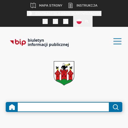
MAPA STRONY
INSTRUKCJA
KONTRAST DLA OSÓB SŁABOWIDZĄCYCH
PL
biuletyn
informacji publicznej