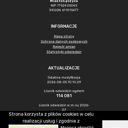
Miasto Łęczyca
NIP 7752405045
REGON 611015477
INFORMACJE
Mapa strony
Ochrona danych osobowych
Rejestr zmian
Statystyki odwiedzin
AKTUALIZACJE
Ostatnia modyfikacja
2026-08-05 10:10:29
Licznik odwiedzin ogółem
114 081
Licznik odwiedzin w m-cu 2026-
07
Strona korzysta z plików cookies w celu
600
realizacji usług i zgodnie z
Polityką Plików Cookies
. Możesz określić
Zamknij
CMS & Hosting: Nefeni Sp. z o.o.