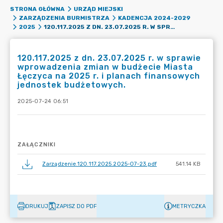
STRONA GŁÓWNA
URZĄD MIEJSKI
ZARZĄDZENIA BURMISTRZA
KADENCJA 2024-2029
120.117.2025 Z DN. 23.07.2025 R. W SPRAWIE WPROWADZENIA ZMIAN W BUDŻECIE MIASTA ŁĘCZYCA NA 2025 R. I PLANACH FINANSOWYCH JEDNOSTEK BUDŻETOWYCH.
2025
120.117.2025 z dn. 23.07.2025 r. w sprawie
wprowadzenia zmian w budżecie Miasta
Łęczyca na 2025 r. i planach finansowych
jednostek budżetowych.
2025-07-24 06:51
ZAŁĄCZNIKI
Zarządzenie.120.117.2025.2025-07-23.pdf
541.14 KB
DRUKUJ
ZAPISZ DO PDF
METRYCZKA