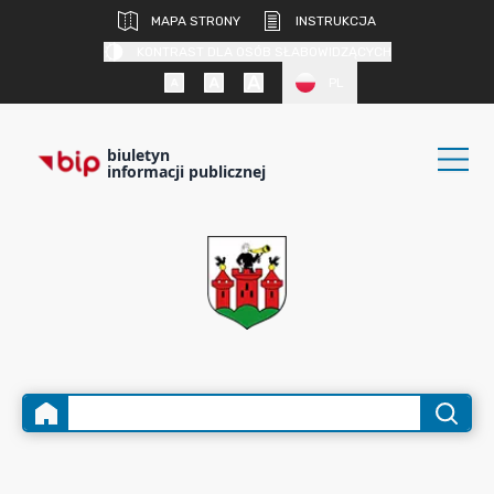
MAPA STRONY
INSTRUKCJA
KONTRAST DLA OSÓB SŁABOWIDZĄCYCH
PL
biuletyn
informacji publicznej