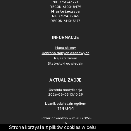
NIP 7751243221
REGON 610018479
Miasto Łęczyca
NIP 7752405045
REGON 611015477
INFORMACJE
Mapa strony
Ochrona danych osobowych
Rejestr zmian
Statystyki odwiedzin
AKTUALIZACJE
Ostatnia modyfikacja
2026-08-05 10:10:29
Licznik odwiedzin ogółem
114 044
Licznik odwiedzin w m-cu 2026-
07
Strona korzysta z plików cookies w celu
563