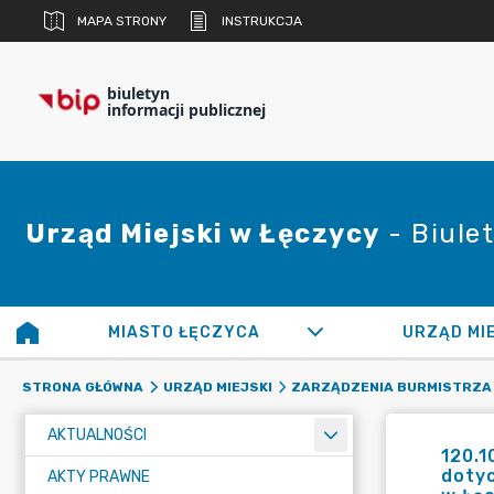
MAPA STRONY
INSTRUKCJA
biuletyn
informacji publicznej
Urząd Miejski w Łęczycy
- Biulet
MIASTO ŁĘCZYCA
URZĄD MI
STRONA GŁÓWNA
URZĄD MIEJSKI
ZARZĄDZENIA BURMISTRZA
AKTUALNOŚCI
120.1
doty
AKTY PRAWNE