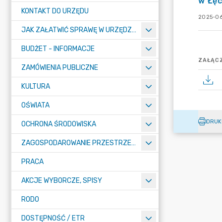
w Łę
KONTAKT DO URZĘDU
2025-06
JAK ZAŁATWIĆ SPRAWĘ W URZĘDZIE
BUDŻET - INFORMACJE
ZAŁĄCZ
ZAMÓWIENIA PUBLICZNE
KULTURA
OŚWIATA
DRUK
OCHRONA ŚRODOWISKA
ZAGOSPODAROWANIE PRZESTRZENNE
PRACA
AKCJE WYBORCZE, SPISY
RODO
DOSTĘPNOŚĆ / ETR