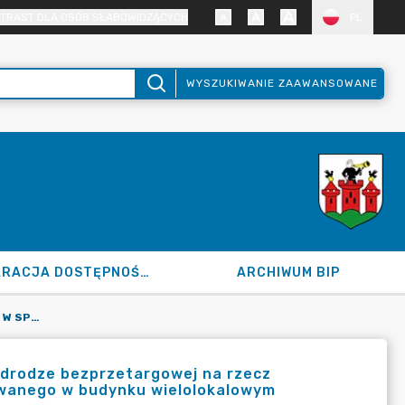
TRAST DLA OSÓB SŁABOWIDZĄCYCH
PL
WYSZUKIWANIE ZAAWANSOWANE
DEKLARACJA DOSTĘPNOŚCI
ARCHIWUM BIP
120.103.2025 Z DN. 30.06.2025 R. W SPRAWIE SPRZEDAŻY W DRODZE BEZPRZETARGOWEJ NA RZECZ DOTYCHCZASOWEGO NAJEMCY LOKALU MIESZKALNEGO USYTUOWANEGO W BUDYNKU WIELOLOKALOWYM W ŁĘCZYCY
w drodze bezprzetargowej na rzecz
wanego w budynku wielolokalowym