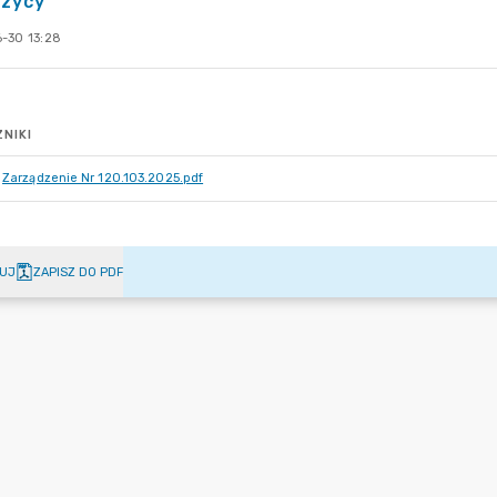
czycy
-30 13:28
NIKI
Zarządzenie Nr 120.103.2025.pdf
UJ
ZAPISZ DO PDF