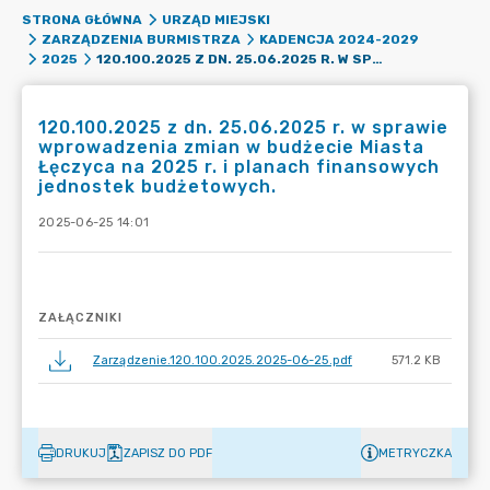
STRONA GŁÓWNA
URZĄD MIEJSKI
ZARZĄDZENIA BURMISTRZA
KADENCJA 2024-2029
120.100.2025 Z DN. 25.06.2025 R. W SPRAWIE WPROWADZENIA ZMIAN W BUDŻECIE MIASTA ŁĘCZYCA NA 2025 R. I PLANACH FINANSOWYCH JEDNOSTEK BUDŻETOWYCH.
2025
120.100.2025 z dn. 25.06.2025 r. w sprawie
wprowadzenia zmian w budżecie Miasta
Łęczyca na 2025 r. i planach finansowych
jednostek budżetowych.
2025-06-25 14:01
ZAŁĄCZNIKI
Zarządzenie.120.100.2025.2025-06-25.pdf
571.2 KB
DRUKUJ
ZAPISZ DO PDF
METRYCZKA