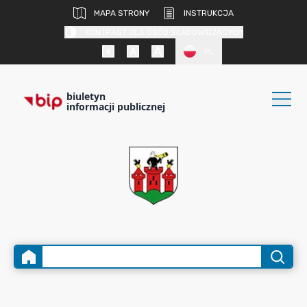
MAPA STRONY
INSTRUKCJA
KONTRAST DLA OSÓB SŁABOWIDZĄCYCH
PL
biuletyn
informacji publicznej