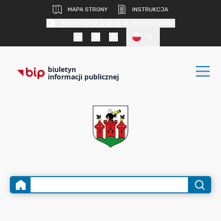
MAPA STRONY
INSTRUKCJA
KONTRAST DLA OSÓB SŁABOWIDZĄCYCH
PL
biuletyn
informacji publicznej