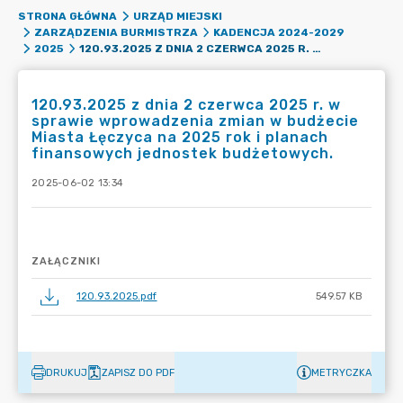
STRONA GŁÓWNA
URZĄD MIEJSKI
ZARZĄDZENIA BURMISTRZA
KADENCJA 2024-2029
120.93.2025 Z DNIA 2 CZERWCA 2025 R. W SPRAWIE WPROWADZENIA ZMIAN W BUDŻECIE MIASTA ŁĘCZYCA NA 2025 ROK I PLANACH FINANSOWYCH JEDNOSTEK BUDŻETOWYCH.
2025
120.93.2025 z dnia 2 czerwca 2025 r. w
sprawie wprowadzenia zmian w budżecie
Miasta Łęczyca na 2025 rok i planach
finansowych jednostek budżetowych.
2025-06-02 13:34
ZAŁĄCZNIKI
120.93.2025.pdf
549.57 KB
DRUKUJ
ZAPISZ DO PDF
METRYCZKA