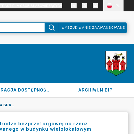
TRAST DLA OSÓB SŁABOWIDZĄCYCH
PL
WYSZUKIWANIE ZAAWANSOWANE
DEKLARACJA DOSTĘPNOŚCI
ARCHIWUM BIP
120.82.2025 Z DN. 08.05.2025 R. W SPRAWIE SPRZEDAŻY W DRODZE BEZPRZETARGOWEJ NA RZECZ DOTYCHCZASOWEGO NAJEMCY LOKALU MIESZKALNEGO USYTUOWANEGO W BUDYNKU WIELOLOKALOWYM W ŁĘCZYCY
 drodze bezprzetargowej na rzecz
wanego w budynku wielolokalowym