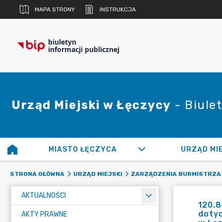
MAPA STRONY
INSTRUKCJA
biuletyn
informacji publicznej
Urząd Miejski w Łęczycy
- Biulet
MIASTO ŁĘCZYCA
URZĄD MI
STRONA GŁÓWNA
URZĄD MIEJSKI
ZARZĄDZENIA BURMISTRZA
AKTUALNOŚCI
120.8
doty
AKTY PRAWNE