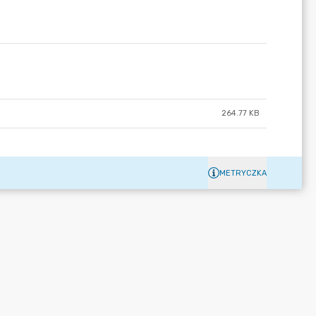
264.77 KB
METRYCZKA