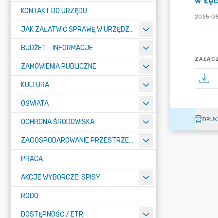
w Łę
KONTAKT DO URZĘDU
2025-05
JAK ZAŁATWIĆ SPRAWĘ W URZĘDZIE
BUDŻET - INFORMACJE
ZAŁĄCZ
ZAMÓWIENIA PUBLICZNE
KULTURA
OŚWIATA
DRUK
OCHRONA ŚRODOWISKA
ZAGOSPODAROWANIE PRZESTRZENNE
PRACA
AKCJE WYBORCZE, SPISY
RODO
DOSTĘPNOŚĆ / ETR