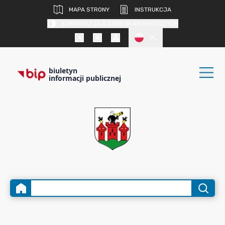
MAPA STRONY
INSTRUKCJA
KONTRAST DLA OSÓB SŁABOWIDZĄCYCH
PL
biuletyn
informacji publicznej