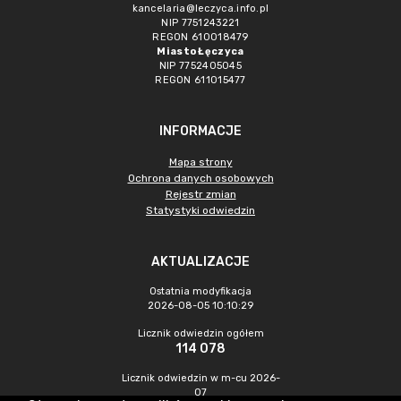
kancelaria@leczyca.info.pl
NIP 7751243221
REGON 610018479
Miasto Łęczyca
NIP 7752405045
REGON 611015477
INFORMACJE
Mapa strony
Ochrona danych osobowych
Rejestr zmian
Statystyki odwiedzin
AKTUALIZACJE
Ostatnia modyfikacja
2026-08-05 10:10:29
Licznik odwiedzin ogółem
114 078
Licznik odwiedzin w m-cu 2026-
07