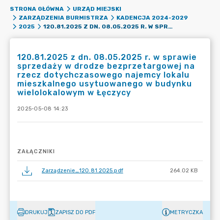
STRONA GŁÓWNA
URZĄD MIEJSKI
ZARZĄDZENIA BURMISTRZA
KADENCJA 2024-2029
120.81.2025 Z DN. 08.05.2025 R. W SPRAWIE SPRZEDAŻY W DRODZE BEZPRZETARGOWEJ NA RZECZ DOTYCHCZASOWEGO NAJEMCY LOKALU MIESZKALNEGO USYTUOWANEGO W BUDYNKU WIELOLOKALOWYM W ŁĘCZYCY
2025
120.81.2025 z dn. 08.05.2025 r. w sprawie
sprzedaży w drodze bezprzetargowej na
rzecz dotychczasowego najemcy lokalu
mieszkalnego usytuowanego w budynku
wielolokalowym w Łęczycy
2025-05-08 14:23
ZAŁĄCZNIKI
Zarządzenie_120.81.2025.pdf
264.02 KB
DRUKUJ
ZAPISZ DO PDF
METRYCZKA