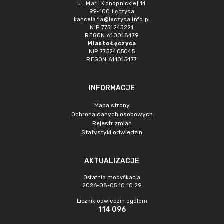
ul. Marii Konopnickiej 14
99-100 Łęczyca
kancelaria@leczyca.info.pl
NIP 7751243221
REGON 610018479
Miasto Łęczyca
NIP 7752405045
REGON 611015477
INFORMACJE
Mapa strony
Ochrona danych osobowych
Rejestr zmian
Statystyki odwiedzin
AKTUALIZACJE
Ostatnia modyfikacja
2026-08-05 10:10:29
Licznik odwiedzin ogółem
114 096