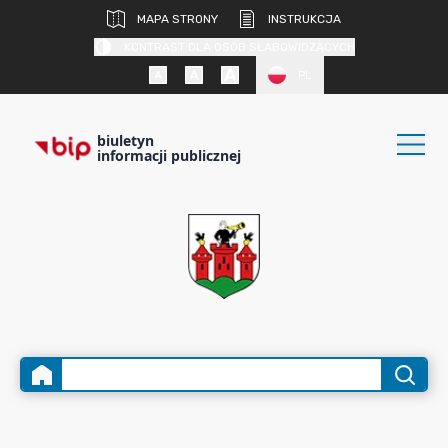
MAPA STRONY
INSTRUKCJA
KONTRAST DLA OSÓB SŁABOWIDZĄCYCH
PL
biuletyn
informacji publicznej