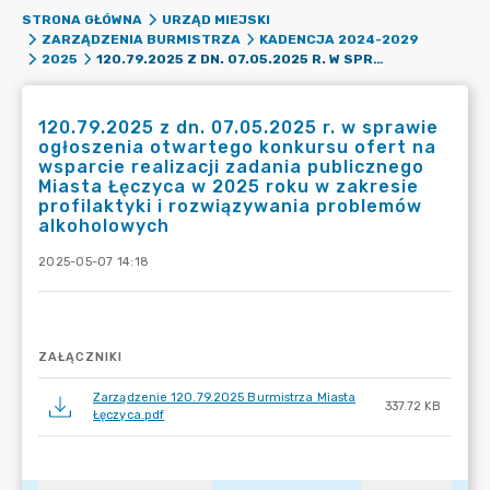
STRONA GŁÓWNA
URZĄD MIEJSKI
ZARZĄDZENIA BURMISTRZA
KADENCJA 2024-2029
120.79.2025 Z DN. 07.05.2025 R. W SPRAWIE OGŁOSZENIA OTWARTEGO KONKURSU OFERT NA WSPARCIE REALIZACJI ZADANIA PUBLICZNEGO MIASTA ŁĘCZYCA W 2025 ROKU W ZAKRESIE PROFILAKTYKI I ROZWIĄZYWANIA PROBLEMÓW ALKOHOLOWYCH
2025
120.79.2025 z dn. 07.05.2025 r. w sprawie
ogłoszenia otwartego konkursu ofert na
wsparcie realizacji zadania publicznego
Miasta Łęczyca w 2025 roku w zakresie
profilaktyki i rozwiązywania problemów
alkoholowych
2025-05-07 14:18
ZAŁĄCZNIKI
Zarządzenie 120.79.2025 Burmistrza Miasta
337.72 KB
Łęczyca.pdf