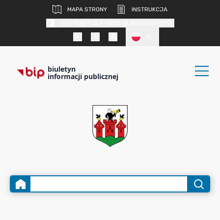
MAPA STRONY
INSTRUKCJA
KONTRAST DLA OSÓB SŁABOWIDZĄCYCH
PL
biuletyn
informacji publicznej