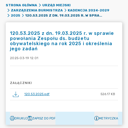
STRONA GŁÓWNA
URZĄD MIEJSKI
ZARZĄDZENIA BURMISTRZA
KADENCJA 2024-2029
120.53.2025 Z DN. 19.03.2025 R. W SPRAWIE POWOŁANIA ZESPOŁU DS. BUDŻETU OBYWATELSKIEGO NA ROK 2025 I OKREŚLENIA JEGO ZADAŃ
2025
120.53.2025 z dn. 19.03.2025 r. w sprawie
powołania Zespołu ds. budżetu
obywatelskiego na rok 2025 i określenia
jego zadań
2025-03-19 12:01
ZAŁĄCZNIKI
120.53.2025.pdf
526.17 KB
DRUKUJ
ZAPISZ DO PDF
METRYCZKA