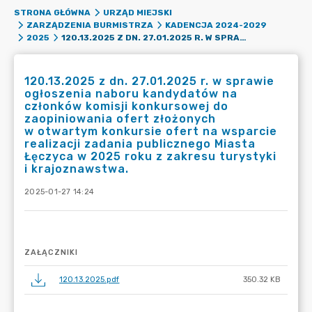
STRONA GŁÓWNA
URZĄD MIEJSKI
ZARZĄDZENIA BURMISTRZA
KADENCJA 2024-2029
120.13.2025 Z DN. 27.01.2025 R. W SPRAWIE OGŁOSZENIA NABORU KANDYDATÓW NA CZŁONKÓW KOMISJI KONKURSOWEJ DO ZAOPINIOWANIA OFERT ZŁOŻONYCH W OTWARTYM KONKURSIE OFERT NA WSPARCIE REALIZACJI ZADANIA PUBLICZNEGO MIASTA ŁĘCZYCA W 2025 ROKU Z ZAKRESU TURYSTYKI I KRAJOZNAWSTWA.
2025
120.13.2025 z dn. 27.01.2025 r. w sprawie
ogłoszenia naboru kandydatów na
członków komisji konkursowej do
zaopiniowania ofert złożonych
w otwartym konkursie ofert na wsparcie
realizacji zadania publicznego Miasta
Łęczyca w 2025 roku z zakresu turystyki
i krajoznawstwa.
2025-01-27 14:24
ZAŁĄCZNIKI
120.13.2025.pdf
350.32 KB