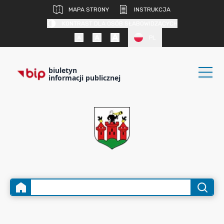
MAPA STRONY
INSTRUKCJA
KONTRAST DLA OSÓB SŁABOWIDZĄCYCH
PL
biuletyn
informacji publicznej