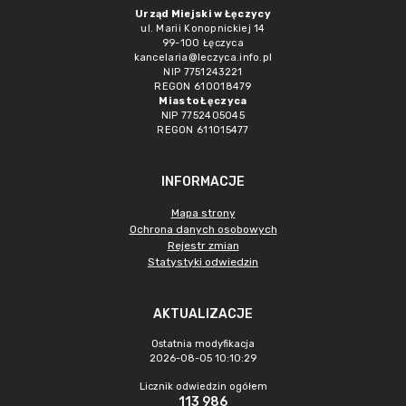
Urząd Miejski w Łęczycy
ul. Marii Konopnickiej 14
99-100 Łęczyca
kancelaria@leczyca.info.pl
NIP 7751243221
REGON 610018479
Miasto Łęczyca
NIP 7752405045
REGON 611015477
INFORMACJE
Mapa strony
Ochrona danych osobowych
Rejestr zmian
Statystyki odwiedzin
AKTUALIZACJE
Ostatnia modyfikacja
2026-08-05 10:10:29
Licznik odwiedzin ogółem
113 986