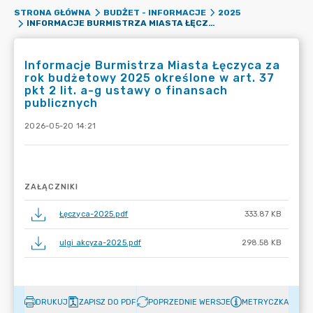
STRONA GŁÓWNA
BUDŻET - INFORMACJE
2025
INFORMACJE BURMISTRZA MIASTA ŁĘCZYCA ZA ROK BUDŻETOWY 2025 OKREŚLONE W ART. 37 PKT 2 LIT. A-G USTAWY O FINANSACH PUBLICZNYCH
Informacje Burmistrza Miasta Łęczyca za
rok budżetowy 2025 określone w art. 37
pkt 2 lit. a-g ustawy o finansach
publicznych
2026-05-20 14:21
ZAŁĄCZNIKI
Łęczyca-2025.pdf
333.87 KB
ulgi akcyza-2025.pdf
298.58 KB
DRUKUJ
ZAPISZ DO PDF
POPRZEDNIE WERSJE
METRYCZKA