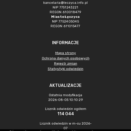
kancelaria@leczyca.info.pl
NIP 7751243221
REGON 610018479
Miasto Łęczyca
NIP 7752405045
REGON 611015477
INFORMACJE
Mapa strony
Ochrona danych osobowych
Rejestr zmian
Statystyki odwiedzin
AKTUALIZACJE
Ostatnia modyfikacja
2026-08-05 10:10:29
Licznik odwiedzin ogółem
114 044
Licznik odwiedzin w m-cu 2026-
07