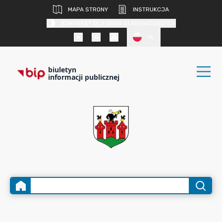
MAPA STRONY
INSTRUKCJA
KONTRAST DLA OSÓB SŁABOWIDZĄCYCH
PL
biuletyn
informacji publicznej