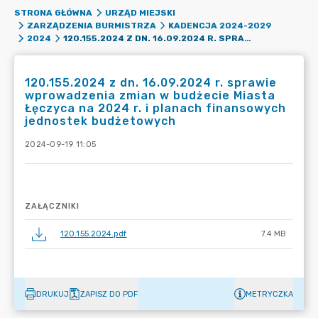
STRONA GŁÓWNA
URZĄD MIEJSKI
ZARZĄDZENIA BURMISTRZA
KADENCJA 2024-2029
120.155.2024 Z DN. 16.09.2024 R. SPRAWIE WPROWADZENIA ZMIAN W BUDŻECIE MIASTA ŁĘCZYCA NA 2024 R. I PLANACH FINANSOWYCH JEDNOSTEK BUDŻETOWYCH
2024
120.155.2024 z dn. 16.09.2024 r. sprawie
wprowadzenia zmian w budżecie Miasta
Łęczyca na 2024 r. i planach finansowych
jednostek budżetowych
2024-09-19 11:05
ZAŁĄCZNIKI
120.155.2024.pdf
7.4 MB
DRUKUJ
ZAPISZ DO PDF
METRYCZKA