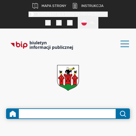
MAPA STRONY
INSTRUKCJA
KONTRAST DLA OSÓB SŁABOWIDZĄCYCH
PL
biuletyn
informacji publicznej