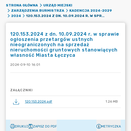
STRONA GŁÓWNA
URZĄD MIEJSKI
ZARZĄDZENIA BURMISTRZA
KADENCJA 2024-2029
120.153.2024 Z DN. 10.09.2024 R. W SPRAWIE OGŁOSZENIA PRZETARGÓW USTNYCH NIEOGRANICZONYCH NA SPRZEDAŻ NIERUCHOMOŚCI GRUNTOWYCH STANOWIĄCYCH WŁASNOŚĆ MIASTA ŁĘCZYCA
2024
120.153.2024 z dn. 10.09.2024 r. w sprawie
ogłoszenia przetargów ustnych
nieograniczonych na sprzedaż
nieruchomości gruntowych stanowiących
własność Miasta Łęczyca
2024-09-10 16:01
ZAŁĄCZNIKI
120.153.2024.pdf
1.26 MB
DRUKUJ
ZAPISZ DO PDF
METRYCZKA