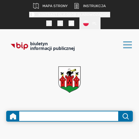
MAPA STRONY
INSTRUKCJA
KONTRAST DLA OSÓB SŁABOWIDZĄCYCH
PL
biuletyn
informacji publicznej