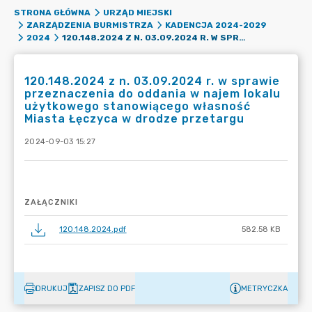
STRONA GŁÓWNA
URZĄD MIEJSKI
ZARZĄDZENIA BURMISTRZA
KADENCJA 2024-2029
120.148.2024 Z N. 03.09.2024 R. W SPRAWIE PRZEZNACZENIA DO ODDANIA W NAJEM LOKALU UŻYTKOWEGO STANOWIĄCEGO WŁASNOŚĆ MIASTA ŁĘCZYCA W DRODZE PRZETARGU
2024
120.148.2024 z n. 03.09.2024 r. w sprawie
przeznaczenia do oddania w najem lokalu
użytkowego stanowiącego własność
Miasta Łęczyca w drodze przetargu
2024-09-03 15:27
ZAŁĄCZNIKI
120.148.2024.pdf
582.58 KB
DRUKUJ
ZAPISZ DO PDF
METRYCZKA