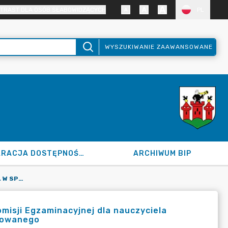
TRAST DLA OSÓB SŁABOWIDZĄCYCH
PL
WYSZUKIWANIE ZAAWANSOWANE
DEKLARACJA DOSTĘPNOŚCI
ARCHIWUM BIP
120.139.2024 Z DN. 09.08.2024 R. W SPRAWIE POWOŁANIA KOMISJI EGZAMINACYJNEJ DLA NAUCZYCIELA UBIEGAJĄCEGO SIĘ O AWANS ZAWODOWY - NAUCZYCIELA MIANOWANEGO
omisji Egzaminacyjnej dla nauczyciela
anowanego