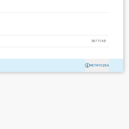
387.71 KB
METRYCZKA