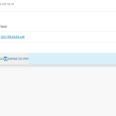
-09 13:11
NIKI
120.139.2024.pdf
UJ
ZAPISZ DO PDF