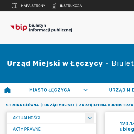
MAPA STRONY
INSTRUKCJA
biuletyn
informacji publicznej
Urząd Miejski w Łęczycy
- Biulet
MIASTO ŁĘCZYCA
URZĄD MI
STRONA GŁÓWNA
URZĄD MIEJSKI
ZARZĄDZENIA BURMISTRZA
AKTUALNOŚCI
120.1
ubie
AKTY PRAWNE