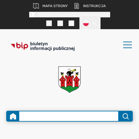
MAPA STRONY
INSTRUKCJA
KONTRAST DLA OSÓB SŁABOWIDZĄCYCH
PL
biuletyn
informacji publicznej